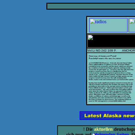
Vol.Li NO.242 109 P. ANCHO
!
Die
aktuellen
deutschspr
sich nun auf
folgenden Seiten
. 