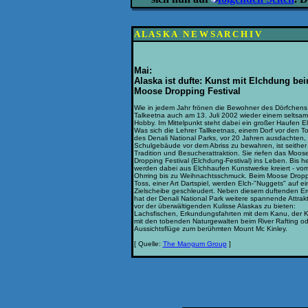
A L A S K A N E W S A R C H I V
Mai:
Alaska ist dufte: Kunst mit Elchdung be
Moose Dropping Festival
Wie in jedem Jahr frönen die Bewohner des Dörfchens
Talkeetna auch am 13. Juli 2002 wieder einem seltsa
Hobby. Im Mittelpunkt steht dabei ein großer Haufen El
Was sich die Lehrer Tallkeetnas, einem Dorf vor den T
des Denali National Parks, vor 20 Jahren ausdachten, 
Schulgebäude vor dem Abriss zu bewahren, ist seither
Tradition und Besucherattraktion. Sie riefen das Moos
Dropping Festival (Elchdung-Festival) ins Leben. Bis h
werden dabei aus Elchhaufen Kunstwerke kreiert - vo
Ohrring bis zu Weihnachtsschmuck. Beim Moose Drop
Toss, einer Art Dartspiel, werden Elch-"Nuggets" auf ei
Zielscheibe geschleudert. Neben diesem duftenden Er
hat der Denali National Park weitere spannende Attrak
vor der überwältigenden Kulisse Alaskas zu bieten:
Lachsfischen, Erkundungsfahrten mit dem Kanu, der 
mit den tobenden Naturgewalten beim River Rafting od
Aussichtsflüge zum berühmten Mount Mc Kinley.
[ Quelle:
The Mangum Group
]