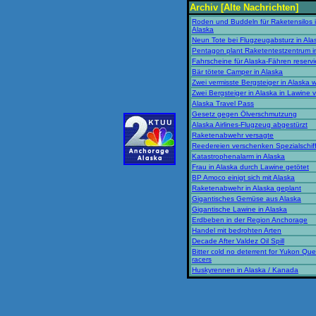
Archiv [Alte Nachrichten]
Roden und Buddeln für Raketensilos 
Alaska
Neun Tote bei Flugzeugabsturz in Ala
Pentagon plant Raketentestzentrum i
Fahrscheine für Alaska-Fähren reservi
Bär tötete Camper in Alaska
Zwei vermisste Bergsteiger in Alaska 
Zwei Bergsteiger in Alaska in Lawine v
Alaska Travel Pass
Gesetz gegen Ölverschmutzung
Alaska Airlines-Flugzeug abgestürzt
Raketenabwehr versagte
Reedereien verschenken Spezialschif
Katastrophenalarm in Alaska
Frau in Alaska durch Lawine getötet
BP Amoco einigt sich mit Alaska
Raketenabwehr in Alaska geplant
Gigantisches Gemüse aus Alaska
Gigantische Lawine in Alaska
Erdbeben in der Region Anchorage
Handel mit bedrohten Arten
Decade After Valdez Oil Spill
Bitter cold no deterrent for Yukon Que
racers
Huskyrennen in Alaska / Kanada