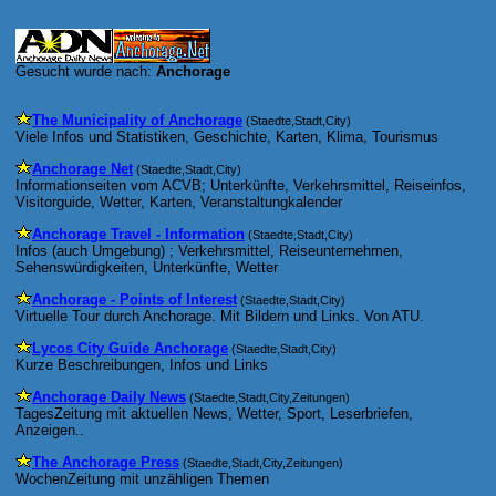
Gesucht wurde nach:
Anchorage
The Municipality of Anchorage
(Staedte,Stadt,City)
Viele Infos und Statistiken, Geschichte, Karten, Klima, Tourismus
Anchorage Net
(Staedte,Stadt,City)
Informationseiten vom ACVB; Unterkünfte, Verkehrsmittel, Reiseinfos,
Visitorguide, Wetter, Karten, Veranstaltungkalender
Anchorage Travel - Information
(Staedte,Stadt,City)
Infos (auch Umgebung) ; Verkehrsmittel, Reiseunternehmen,
Sehenswürdigkeiten, Unterkünfte, Wetter
Anchorage - Points of Interest
(Staedte,Stadt,City)
Virtuelle Tour durch Anchorage. Mit Bildern und Links. Von ATU.
Lycos City Guide Anchorage
(Staedte,Stadt,City)
Kurze Beschreibungen, Infos und Links
Anchorage Daily News
(Staedte,Stadt,City,Zeitungen)
TagesZeitung mit aktuellen News, Wetter, Sport, Leserbriefen,
Anzeigen..
The Anchorage Press
(Staedte,Stadt,City,Zeitungen)
WochenZeitung mit unzähligen Themen