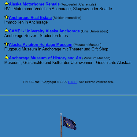
Alaska Motorhome Rentals
(Autoverleih,Carrentals)
RV - Motorhome Verleih in Anchorage, Skagway oder Seattle
Anchorage Real Estate
(Makler,Immobilien)
Immobilien in Anchorage
CAMEI - University Alaska Anchorage
(Unis,Universities)
Anchorage Server - Studenten Infos
Alaska Aviation Heritage Museum
(Museum,Museen)
Flugzeug Museum in Anchorage mit Theater und Gift Shop
Anchorage Museum of History and Art
(Museum,Museen)
Museum ; Geschichte und Kultur der Ureinwohner - Geschichte Alaskas
RNR Suche
- Copyright © 1999
R.N.R.
. Alle Rechte vorbehalten.