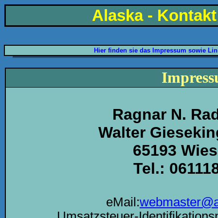
Alaska - Kontak
Hier finden sie das Impressum sowie Lin
Impres
Ragnar N. Ra
Walter Giesekin
65193 Wie
Tel.: 06111
eMail:
webmaster@al
Umsatzsteuer-Identifikatio