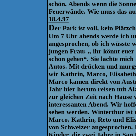
schön. Abends wenn die Sonne 
Feuerwände. Wie muss das auf
18.4.97
D
er Park ist voll, kein Plätz
Um 7 Uhr abends werde ich un
angesprochen, ob ich wüsste w
jungen Frau: „ ihr könnt euer 
schon gehen“. Sie lachte mich 
Autos. Mit drücken und murgse
wir Kathrin, Marco, Elisabeth
Marco kamen direkt von Austr
Jahr hier herum reisen mit Al
zur gleichen Zeit nach Hause 
interessanten Abend. Wir hoffe
sehen werden. Winterthur ist 
Marco, Kathrin, Reto und Eli
von Schweizer angesprochen. E
Kinder, die zwei Jahre in San