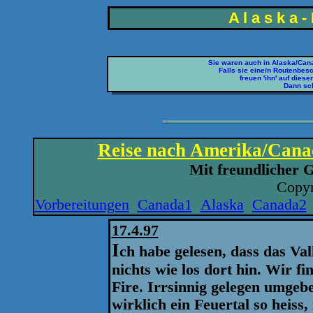
A l a s k a - 
Sie waren auch in Alaska/Cana
Falls sie eine/n Routenbes
freuen 'ihn' auf diese
Dann sc
Reise nach Amerika/Canad
Mit freundlicher 
Copyr
Vorbereitungen
Canada1
Alaska
Canada2
17.4.97
I
ch habe gelesen, dass das Vall
nichts wie los dort hin. Wir fi
Fire. Irrsinnig gelegen umgeb
wirklich ein Feuertal so heiss,